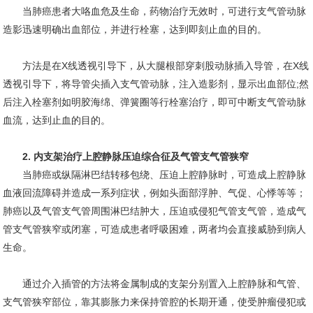
当肺癌患者大咯血危及生命，药物治疗无效时，可进行支气管动脉
造影迅速明确出血部位，并进行栓塞，达到即刻止血的目的。
方法是在X线透视引导下，从大腿根部穿刺股动脉插入导管，在X线
透视引导下，将导管尖插入支气管动脉，注入造影剂，显示出血部位;然
后注入栓塞剂如明胶海绵、弹簧圈等行栓塞治疗，即可中断支气管动脉
血流，达到止血的目的。
2. 内支架治疗上腔静脉压迫综合征及气管支气管狭窄
当肺癌或纵隔淋巴结转移包绕、压迫上腔静脉时，可造成上腔静脉
血液回流障碍并造成一系列症状，例如头面部浮肿、气促、心悸等等；
肺癌以及气管支气管周围淋巴结肿大，压迫或侵犯气管支气管，造成气
管支气管狭窄或闭塞，可造成患者呼吸困难，两者均会直接威胁到病人
生命。
通过介入插管的方法将金属制成的支架分别置入上腔静脉和气管、
支气管狭窄部位，靠其膨胀力来保持管腔的长期开通，使受肿瘤侵犯或