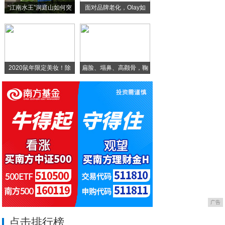
“江南水王”洞庭山如何突
面对品牌老化，Olay如
2020“创业长兴•筑梦长三角”大学生创
探索手机新形态 三星Galaxy Z F
2020鼠年限定美妆！除
扁脸、塌鼻、高颧骨，鞠
婧
广告
点击排行榜