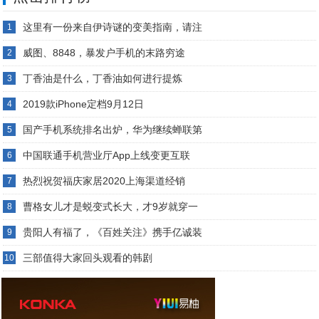
这里有一份来自伊诗谜的变美指南，请注
1
威图、8848，暴发户手机的末路穷途
2
丁香油是什么，丁香油如何进行提炼
3
2019款iPhone定档9月12日
4
国产手机系统排名出炉，华为继续蝉联第
5
中国联通手机营业厅App上线变更互联
6
热烈祝贺福庆家居2020上海渠道经销
7
曹格女儿才是蜕变式长大，才9岁就穿一
8
贵阳人有福了，《百姓关注》携手亿诚装
9
三部值得大家回头观看的韩剧
10