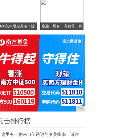
020鼠年限定美妆！除
扁脸、塌鼻、高颧骨，鞠
婧
广告
点击排行榜
这里有一份来自伊诗谜的变美指南，请注