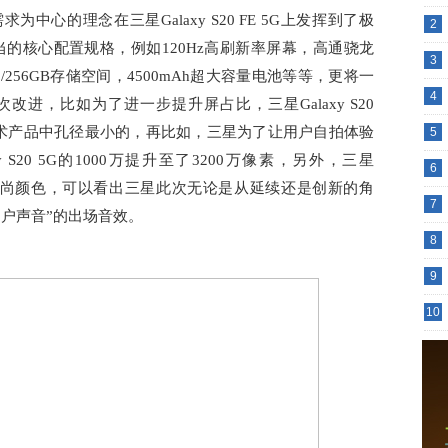
心的理念在三星Galaxy S20 FE 5G上发挥到了极
2
5G相当的核心配置规格，例如120Hz高刷新率屏幕，高通骁龙
3
28/256GB存储空间，4500mAh超大容量电池等等，更将一
4
进，比如为了进一步提升屏占比，三星Galaxy S20
技术产品中孔径最小的，再比如，三星为了让用户自拍体验
5
S20 5G的1000万提升至了3200万像素，另外，三星
6
出了多款时尚颜色，可以看出三星此次无论是从延续还是创新的角
7
户声音”的出场音效。
8
9
10