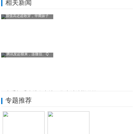
相关新闻
颜值高还超敢穿，华裔妹子
腾讯发起狠来，连微信、Q
国产手机系统排名出炉，华为继续蝉联第一，
专题推荐
老人机要好用也要高“颜值”，盘点好用不贵
2017年中国手机占全球市场份额的42%
Moto Razr 2019上手体验：一