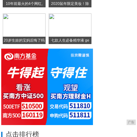
10年前最火的4个网红,
2020鼠年限定美妆！除
2019年Q2全球智能手机市场 华为占据
中兴通讯快速反弹大涨逾8%成交金额逼近百
20岁生娃的宝妈后悔了吗
七款人生必备精华液 ge
广告
点击排行榜