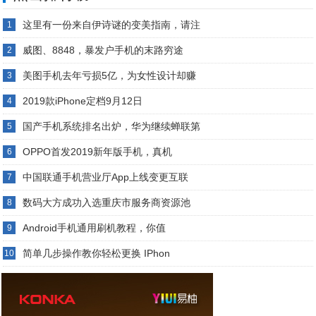
这里有一份来自伊诗谜的变美指南，请注
1
威图、8848，暴发户手机的末路穷途
2
美图手机去年亏损5亿，为女性设计却赚
3
2019款iPhone定档9月12日
4
国产手机系统排名出炉，华为继续蝉联第
5
OPPO首发2019新年版手机，真机
6
中国联通手机营业厅App上线变更互联
7
数码大方成功入选重庆市服务商资源池
8
Android手机通用刷机教程，你值
9
简单几步操作教你轻松更换 IPhon
10