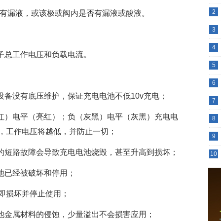
2
否有漏液，或该极或阀内是否有漏液或酸液。
3
4
浮子总工作电压和负载电流。
5
6
设备没有底压维护，保证充电电池不低10v充电；
7
亮红）电平（亮红）；负（灰黑）电平（灰黑）充电电
8
，工作电压将越低，并防止一切；
9
池的短路故障会导致充电电池烧毁，甚至升高到损坏；
10
电池已经被破坏和停用；
即损坏并停止使用；
其他金属材料的侵蚀，少量溢出不会损害应用；