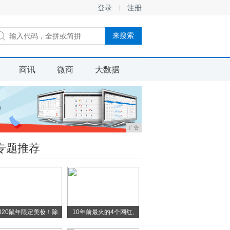
登录
注册
商讯
微商
大数据
广告
专题推荐
020鼠年限定美妆！除
10年前最火的4个网红,