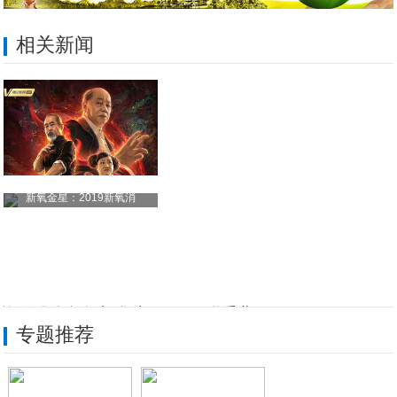
相关新闻
新氧金星：2019新氧消
《火云邪神》定档元旦 《
软硬配件全发力 华为Mate 20联手北
专题推荐
彭于晏代言vivo手机广告，全程帅炸！
海量应季精品果蔬及先进技术亮相春城 亚果