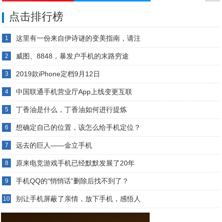
点击排行榜
这里有一份来自伊诗谜的变美指南，请注
1
威图、8848，暴发户手机的末路穷途
2
2019款iPhone定档9月12日
3
中国联通手机营业厅App上线变更互联
4
丁香油是什么，丁香油如何进行提炼
5
想确定自己的位置，该怎么给手机定位？
6
远去的巨人——金立手机
7
原来电竞游戏手机已经默默发展了20年
8
手机QQ的“悄悄话”删除后找不到了？
9
别让手机屏蔽了亲情，放下手机，感悟人
10