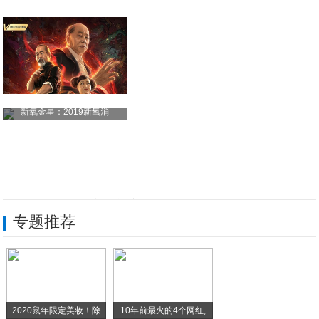
新氧金星：2019新氧消
《火云邪神》定档元旦 《
凯奇丝，让你秒变素颜高级脸！
专题推荐
“九阳神功”、“化骨绵掌”…… 在济南这
壁纸丨今日份敲可爱的手机壁纸吖
这几款华为手机还不到三千，都是高性价之选
2020鼠年限定美妆！除
10年前最火的4个网红,