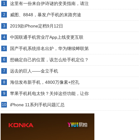
这里有一份来自伊诗谜的变美指南，请注
1
威图、8848，暴发户手机的末路穷途
2
2019款iPhone定档9月12日
3
中国联通手机营业厅App上线变更互联
4
国产手机系统排名出炉，华为继续蝉联第
5
想确定自己的位置，该怎么给手机定位？
6
远去的巨人——金立手机
7
海信发布新手机，4800万像素+挖孔
8
苹果手机耗电太快？关掉这些功能，让你
9
iPhone 11系列手机问题汇总
10