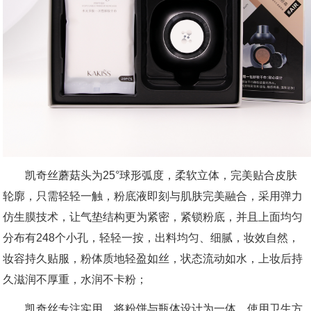
凯奇丝蘑菇头为25°球形弧度，柔软立体，完美贴合皮肤
轮廓，只需轻轻一触，粉底液即刻与肌肤完美融合，采用弹力
仿生膜技术，让气垫结构更为紧密，紧锁粉底，并且上面均匀
分布有248个小孔，轻轻一按，出料均匀、细腻，妆效自然，
妆容持久贴服，粉体质地轻盈如丝，状态流动如水，上妆后持
久滋润不厚重，水润不卡粉；
凯奇丝专注实用，将粉饼与瓶体设计为一体，使用卫生方