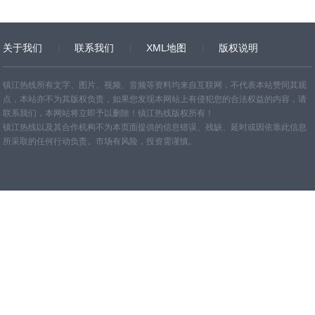
关于我们
联系我们
XML地图
版权说明
网站地图
TXT
镇江热线所有文字、图片、视频、音频等资料均来自互联网，不代表本站赞同其观
点，本站亦不为其版权负责，如果您发现本网站上有侵犯您的合法权益的内容，请
联系我们，本网站将立即予以删除！镇江热线版权所有！
镇江热线以及其合作机构不为本页面提供的信息错误、残缺、延时或因依靠此信息
所采取的任何行动负责。市场有风险，投资需谨慎。