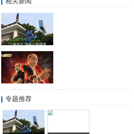
相关新闻
“江南水王”洞庭山如何突
小岗村特田创建：大学生视角下的乡村振兴实
专题推荐
小岗村：绘就特色田园新图景 奏响乡村振兴
环保合规重塑市场格局：Dynisco 违
《火云邪神》定档元旦 《
“宁王之王”助力，15分钟补能500公里