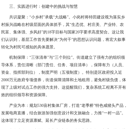
三、实践进行时：创建中的挑战与智慧
共识凝聚：“小乡村”承载“大战略”。小岗村将特田建设视为落实乡
村振兴战略在村级层面的具体抓手，其“生态优、村庄美、产业特、农
民富、集体强、乡风好”的18字目标与国家20字要求高度契合。这让我
们认识到，基层工作首先要解决“为何干”的思想认识问题，将宏大叙事
转化为村民可感知的具体愿景。
机制保障：“三张清单”与“三个到位”。街道建立了强有力的组织领
导体系，责任清晰（部门责任、任务、项目清单），保障有力（人员、
资金、指挥部到位），制度严明（五项制度）。特别是区政府投入近
2000万元政府专项债券，街道保障清障和土地租用，避免村级负债，体
现了上级对试点工作的强力支持。这提醒我们，复杂系统工程离不开有
效的组织领导和资源保障。
产业为本：规划530亩村集体厂房，打造“老季桥”特色咸猪头产品，
发展电商直播，结合旅游加强创意设计和文旅融合，力推“一村一品”。
这体现了立足资源禀赋、延长产业链条的务实思路。