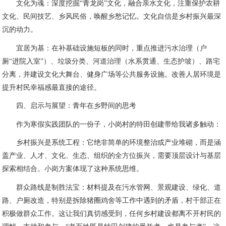
文化为魂：深度挖掘“青龙岗”文化，融合亲水文化，注重保护农耕
文化、民间技艺、乡风民俗，唤醒乡愁记忆。文化自信是乡村振兴最深
沉的动力。
宜居为基：在补基础设施短板的同时，重点推进污水治理（户
厕“进院入室”）、垃圾分类、河道治理（水系贯通、生态护坡）、路宅
分离，并建设文化大舞台、健身广场等公共服务设施。改善人居环境是
提升村民幸福感最直接的途径。
四、启示与展望：青年在乡野间的思考
作为寒假实践团队的一份子，小岗村的特田创建带给我诸多触动：
乡村振兴是系统工程：它绝非简单的环境整治或产业堆砌，而是涵
盖产业、人才、文化、生态、组织的全方位振兴，需要顶层设计与基层
探索相结合。小岗方案体现了这种系统思维。
群众路线是制胜法宝：材料提及在污水管网、景观建设、绿化、道
路、户厕改造，特别是拆除猪圈鸡舍等工作中遇到的矛盾，村干部正在
积极做群众工作。这让我们真切感受到，任何乡村建设都离不开村民的