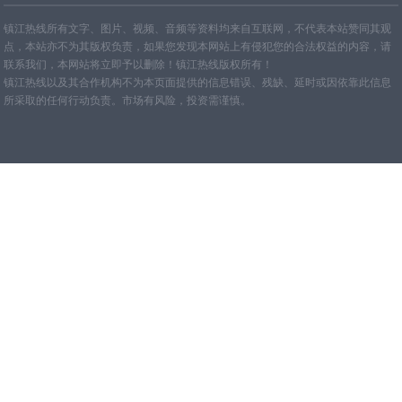
网站地图
TXT
镇江热线所有文字、图片、视频、音频等资料均来自互联网，不代表本站赞同其观
点，本站亦不为其版权负责，如果您发现本网站上有侵犯您的合法权益的内容，请
联系我们，本网站将立即予以删除！镇江热线版权所有！
镇江热线以及其合作机构不为本页面提供的信息错误、残缺、延时或因依靠此信息
所采取的任何行动负责。市场有风险，投资需谨慎。