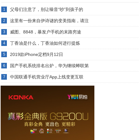
父母们注意了，别让噪音“吵”到孩子的
1
这里有一份来自伊诗谜的变美指南，请注
2
威图、8848，暴发户手机的末路穷途
3
丁香油是什么，丁香油如何进行提炼
4
2019款iPhone定档9月12日
5
国产手机系统排名出炉，华为继续蝉联第
6
中国联通手机营业厅App上线变更互联
7