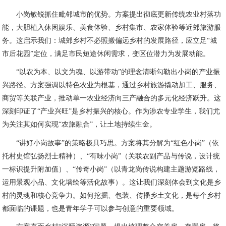
小岗敏锐抓住毗邻城市的优势。方案提出彻底更新传统农业村落功
能，大胆植入休闲娱乐、美食体验、乡村集市、农家体验等近郊旅游服
务。这启示我们：城郊乡村不必照搬偏远乡村的发展路径，应立足“城
市后花园”定位，满足市民短途休闲需求，变区位潜力为发展动能。
“以农为本、以文为魂、以游带动”的理念清晰勾勒出小岗的产业振
兴路径。方案强调以特色农业为根基，通过乡村旅游撬动加工、服务、
商贸等关联产业，推动单一农业经济向三产融合的多元化经济跃升。这
深刻印证了“产业兴旺”是乡村振兴的核心。作为涉农专业学生，我们尤
为关注其如何实现“农旅融合”，让土地持续生金。
“讲好小岗故事”的策略极具巧思。方案将其分解为“红色小岗”（依
托村史馆弘扬烈士精神）、“有味小岗”（关联农副产品与传说，设计统
一标识提升附加值）、“传奇小岗”（以青龙岗传说构建主题游览路线，
运用景观小品、文化墙绘等活化故事）。这让我们深刻体会到文化是乡
村的灵魂和核心竞争力。如何挖掘、包装、传播乡土文化，是每个乡村
都面临的课题，也是青年学子可以参与创意的重要领域。