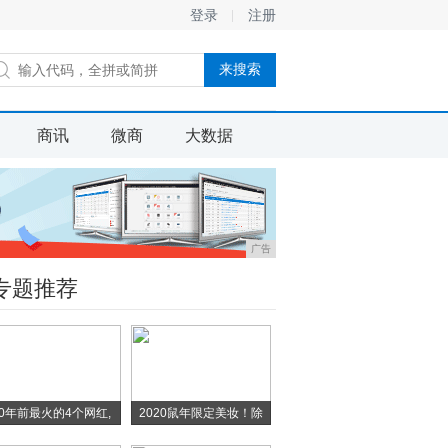
登录
注册
商讯
微商
大数据
广告
专题推荐
10年前最火的4个网红,
2020鼠年限定美妆！除