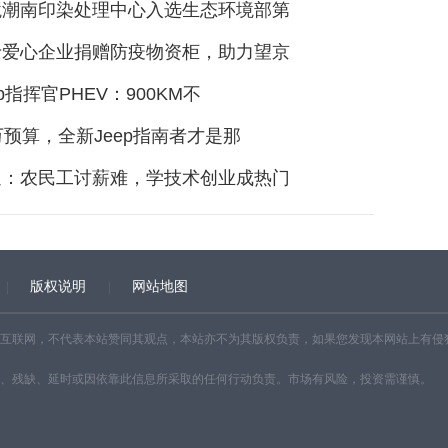
境潮南印染处理中心入选生态环境部第
士爱心企业捐赠防疫物资柜，助力望京
p指挥官PHEV：900KM不
万预算，全新Jeep指南者才是那
通：农民工讨薪难，学技术创业成热门
版权说明
网站地图
互联网，不代表本站赞同其观点，本站亦不为其版权负责，如果您发现本网站上有侵
、残缺、延时或因依靠此信息所采取的任何行动负责。市场有风险，投资需谨慎。