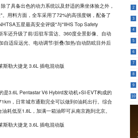
动版，除了具备出色的动力系统以及舒适的乘坐体验之外，
2
"。用料方面，全车采用了72%的高强度钢，配备了
3
A五星最高安全评级"与"IIHS Top Safety
4
，新车还升级了前/后驻车雷达、360度全景影像、自动
5
自适应远光、电动调节/折叠/加热/自动防眩目外后
6
7
8
9
Pentastar V6 Hybird发动机+SI-EVT构成的
10
1km，日常城市通勤完全可以做到0油耗出行。综合
合油耗低至1.8L，加满一箱油即可从南京跑到北京。