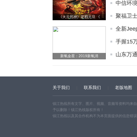
中信环
聚福卫
《火云邪神》定档元旦 《
全新Jee
手握15
山东万
新氧金星：2019新氧消
关于我们
联系我们
老版地图
镇江热线所有文字、图片、视频、音频等资料均来自
予以删除！镇江热线版权所有！
镇江热线以及其合作机构不为本页面提供的信息错误