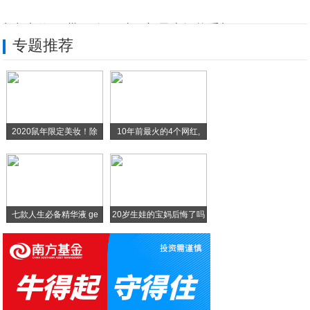
中兴卡位“一带一路”：建西部最大智能手机
专题推荐
三星高端手机市场疲软：三星S9韩国销量超
华为Nova2s图片赏析 迄今为止颜值最
三星W20 5G正式发布 电信首款高端折
2020鼠年限定美妆！除
10年前最火的4个网红,
充电十分钟“吃鸡”一小时 海信全面屏拍照
不仅是手机，还是解压神器？米MIX 3确
七款人生必备精华液 ge
20岁生娃的宝妈后悔了吗