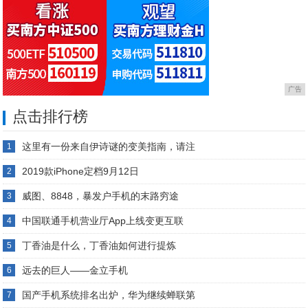
广告
点击排行榜
这里有一份来自伊诗谜的变美指南，请注
1
2019款iPhone定档9月12日
2
威图、8848，暴发户手机的末路穷途
3
中国联通手机营业厅App上线变更互联
4
丁香油是什么，丁香油如何进行提炼
5
远去的巨人——金立手机
6
国产手机系统排名出炉，华为继续蝉联第
7