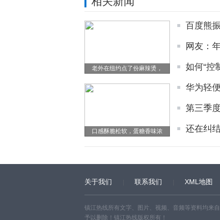
相关新闻
百度熊振
网友：年
如何“控
老外在纽约点了份麻辣烫，
华为轻
第三季度
还在纠
口感酥脆松软，蛋糖香味浓
关于我们
联系我们
XML地图
镇江热线所有文字、图片、视频、音频等资料均来自
予以删除！镇江热线版权所有！