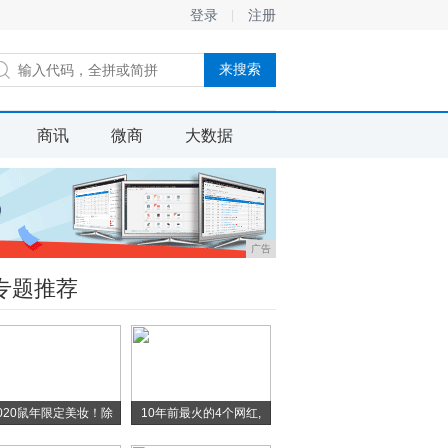
登录
注册
商讯
微商
大数据
广告
专题推荐
020鼠年限定美妆！除
10年前最火的4个网红,