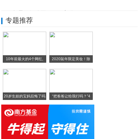
《火云邪神》定档元旦 《
2019年最值得购买iPad已出现，iP
专题推荐
iPad Pro现有型号供应有限 暗示苹
从智商检测机到销量神机，iPhone X
终吞苦果：苹果将因“降速门”向每位iph
10年前最火的4个网红,
2020鼠年限定美妆！除
北纬域碳纳米发热涂料采暖与传统供暖哪个性
梦幻西游：最近的月魅有点火，玩家一本书没
20岁生娃的宝妈后悔了吗
“把爸爸让给我行吗？”4