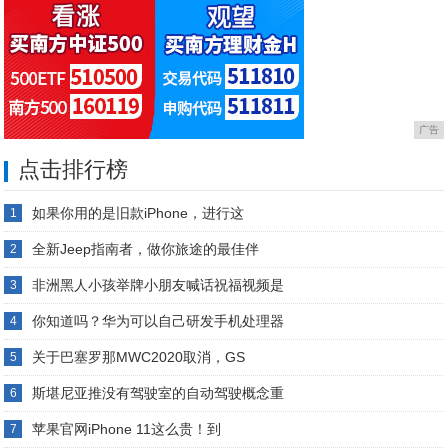
广告
点击排行榜
如果你用的是旧款iPhone，进行这
1
全新Jeep指南者，做你旅途的最佳伴
2
非洲黑人小孩举牌小朋友喊话祝福视频是
3
你知道吗？华为可以自己研发手机处理器
4
关于巴塞罗那MWC2020取消，GS
5
斯堪尼亚推没有驾驶室的自动驾驶概念重
6
苹果官网iPhone 11这么贵！到
7