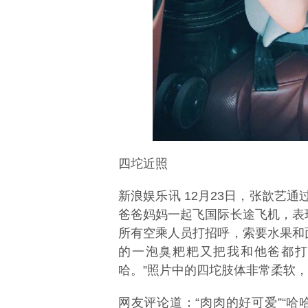
四坨近照
新浪娱乐讯 12月23日，张歆艺
爸爸妈妈一起飞国际长途飞机，表
所有空乘人员打招呼，索要水果和
的一泡臭粑粑又把我和他爸都打
哈。”照片中的四坨肢体非常柔软
网友评论道：“肉肉的好可爱”“哈