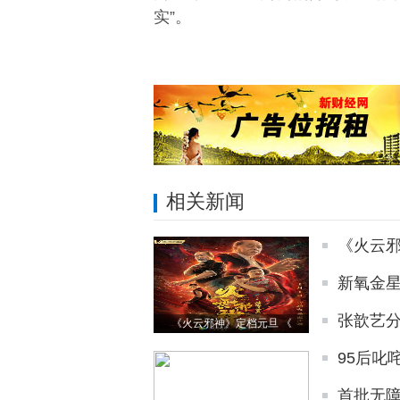
实”。
相关新闻
《火云邪
新氧金星
张歆艺分
《火云邪神》定档元旦 《
95后叱
首批无