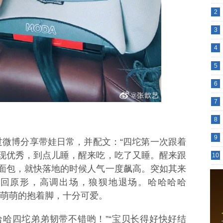
2
3
4
5
6
7
8
9
通过微博分享带娃日常，并配文：“四坨第一次跟着
现优秀，到点儿睡，醒来吃，吃了又睡。醒来跟
10
面包，就快落地的时候人气一度飙高。突如其来
回原形，高调出场，狼狈地退场。哈哈哈哈
，萌萌的抱着脚，十分可爱。
哈哈四坨弟弟韧带不错哟！”“宝贝长得好快好结