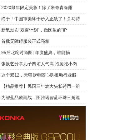
2020鼠年限定美妆！除了米奇青春露
终于！中国审美终于步入正轨了！杀马特
新氧发布“双百计划”，做医生的“IP
首批无障碍服装正式亮相
95后叱咤时尚圈| 年度盛典，谁能摘
张歆艺分享儿子四坨人气高 抱腿吃小肉
这个双12，天猫厨电随心购推动行业服
【精品推荐】民国三年袁大头私铸币一组
为智蓝品质而战，图雅诺智蓝环珠三角巡