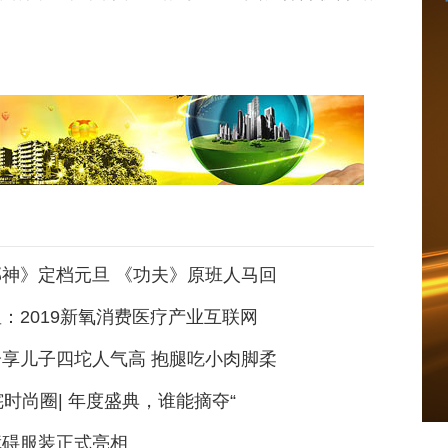
神》定档元旦 《功夫》原班人马回
：2019新氧消费医疗产业互联网
享儿子四坨人气高 抱腿吃小肉脚柔
咤时尚圈| 年度盛典，谁能摘夺“
障碍服装正式亮相