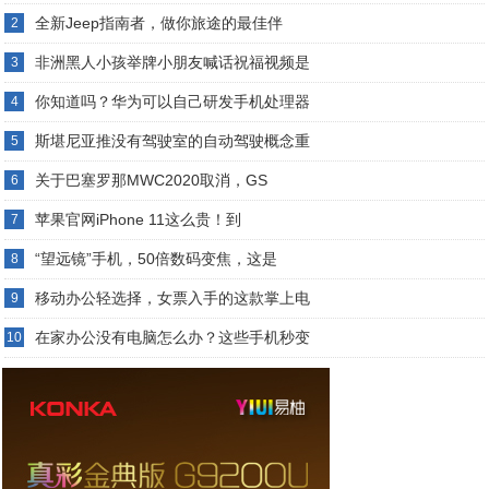
全新Jeep指南者，做你旅途的最佳伴
2
非洲黑人小孩举牌小朋友喊话祝福视频是
3
你知道吗？华为可以自己研发手机处理器
4
斯堪尼亚推没有驾驶室的自动驾驶概念重
5
关于巴塞罗那MWC2020取消，GS
6
苹果官网iPhone 11这么贵！到
7
“望远镜”手机，50倍数码变焦，这是
8
移动办公轻选择，女票入手的这款掌上电
9
在家办公没有电脑怎么办？这些手机秒变
10