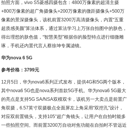
拍照方面，vivo S5菱感四摄包含：4800万像素的超清主摄
+800万像素的超广角摄像头+200万像素的微距摄像头+500万
像素的景深摄像头，该机前置3200万高清摄像头，内置“五重
超质感美颜”算法体系，通过算法学习上万张自拍图中的肤色，
得出理想的肤色值，“智慧美型”根据你的脸型特点进行细微雕
琢，手机还内置代言人蔡徐坤专属滤镜。
华为nova 6 5G
参考价格：3799元
12月5日，华为nova6系列正式发布，提供4G和5G两个版本，
其中nova6 5G也是nova系列首款5G手机。华为nova6 5G最大
的亮点是支持5G SA/NSA双模双卡，该机另一大卖点是前置广
角双摄，6.57英寸双摄极点全面屏左上角采用“双挖孔”设计，
对应双前置镜头，支持105°超广角镜头，让用户在自拍时能多
一些拍照空间。而前置3200万自动对焦功能在自拍时不管远近