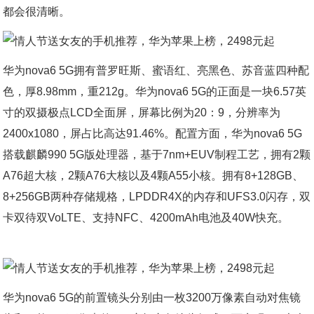
都会很清晰。
华为nova6 5G拥有普罗旺斯、蜜语红、亮黑色、苏音蓝四种配
色，厚8.98mm，重212g。华为nova6 5G的正面是一块6.57英
寸的双摄极点LCD全面屏，屏幕比例为20：9，分辨率为
2400x1080，屏占比高达91.46%。配置方面，华为nova6 5G
搭载麒麟990 5G版处理器，基于7nm+EUV制程工艺，拥有2颗
A76超大核，2颗A76大核以及4颗A55小核。拥有8+128GB、
8+256GB两种存储规格，LPDDR4X的内存和UFS3.0闪存，双
卡双待双VoLTE、支持NFC、4200mAh电池及40W快充。
华为nova6 5G的前置镜头分别由一枚3200万像素自动对焦镜